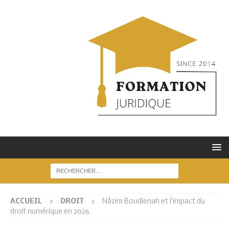
ACCUEIL
DROIT
Nâzim Boudjenah et l’impact du
droit numérique en 2026