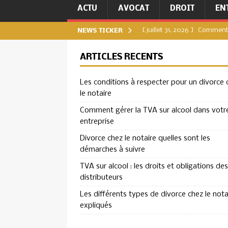
ACTU
AVOCAT
DROIT
EN
[ juillet 31, 2026 ]
Comment g
NEWS TICKER
[ juillet 27, 2026 ]
Divorce c
ARTICLES RÉCENTS
DIVORCE
Les conditions à respecter pour un divorce 
[ juillet 23, 2026 ]
TVA sur a
le notaire
ENTREPRISE
Comment gérer la TVA sur alcool dans votr
[ juillet 19, 2026 ]
Les diffé
entreprise
[ août 4, 2026 ]
Les condit
Divorce chez le notaire quelles sont les
démarches à suivre
TVA sur alcool : les droits et obligations des
distributeurs
Les différents types de divorce chez le nota
expliqués