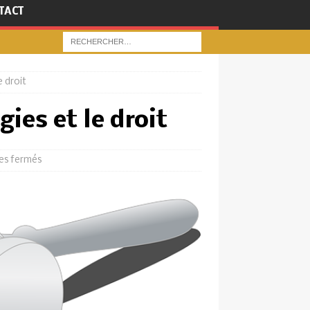
TACT
e droit
ies et le droit
es fermés