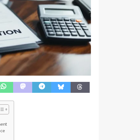
ment
ace