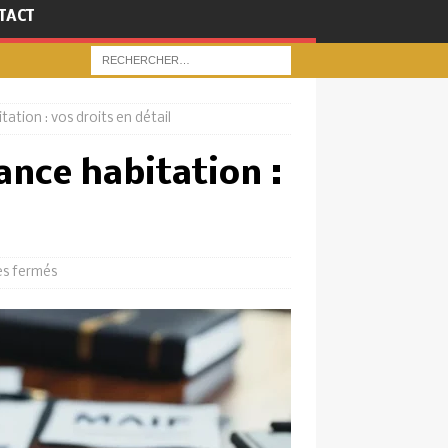
TACT
ation : vos droits en détail
ance habitation :
s fermés