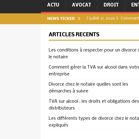
ACTU
AVOCAT
DROIT
EN
[ juillet 31, 2026 ]
Comment g
NEWS TICKER
[ juillet 27, 2026 ]
Divorce c
ARTICLES RÉCENTS
DIVORCE
Les conditions à respecter pour un divorce 
[ juillet 23, 2026 ]
TVA sur a
le notaire
ENTREPRISE
Comment gérer la TVA sur alcool dans votr
[ juillet 19, 2026 ]
Les diffé
entreprise
[ août 4, 2026 ]
Les condit
Divorce chez le notaire quelles sont les
démarches à suivre
TVA sur alcool : les droits et obligations des
distributeurs
Les différents types de divorce chez le nota
expliqués