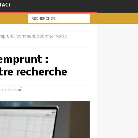
TACT
emprunt : comment optimiser votre
emprunt :
re recherche
ires fermés