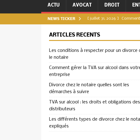
ACTU
AVOCAT
DROIT
EN
[ juillet 31, 2026 ]
Comment g
NEWS TICKER
[ juillet 27, 2026 ]
Divorce c
ARTICLES RÉCENTS
DIVORCE
Les conditions à respecter pour un divorce 
[ juillet 23, 2026 ]
TVA sur a
le notaire
ENTREPRISE
Comment gérer la TVA sur alcool dans votr
[ juillet 19, 2026 ]
Les diffé
entreprise
[ août 4, 2026 ]
Les condit
Divorce chez le notaire quelles sont les
démarches à suivre
TVA sur alcool : les droits et obligations des
distributeurs
Les différents types de divorce chez le nota
expliqués