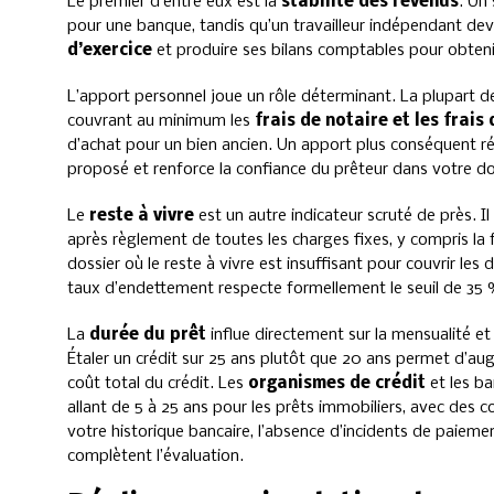
Le premier d’entre eux est la
stabilité des revenus
. Un
pour une banque, tandis qu’un travailleur indépendant dev
d’exercice
et produire ses bilans comptables pour obteni
L’apport personnel joue un rôle déterminant. La plupart 
couvrant au minimum les
frais de notaire et les frais
d’achat pour un bien ancien. Un apport plus conséquent r
proposé et renforce la confiance du prêteur dans votre do
Le
reste à vivre
est un autre indicateur scruté de près. 
après règlement de toutes les charges fixes, y compris la
dossier où le reste à vivre est insuffisant pour couvrir le
taux d’endettement respecte formellement le seuil de 35 
La
durée du prêt
influe directement sur la mensualité et
Étaler un crédit sur 25 ans plutôt que 20 ans permet d’aug
coût total du crédit. Les
organismes de crédit
et les b
allant de 5 à 25 ans pour les prêts immobiliers, avec des con
votre historique bancaire, l’absence d’incidents de paieme
complètent l’évaluation.