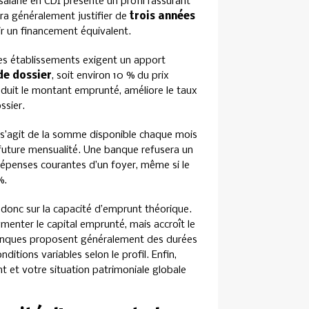
 salarié en CDI présente un profil rassurant
ra généralement justifier de
trois années
r un financement équivalent.
des établissements exigent un apport
 de dossier
, soit environ 10 % du prix
éduit le montant emprunté, améliore le taux
ssier.
Il s’agit de la somme disponible chaque mois
 future mensualité. Une banque refusera un
s dépenses courantes d’un foyer, même si le
%.
 donc sur la capacité d’emprunt théorique.
menter le capital emprunté, mais accroît le
anques proposent généralement des durées
ditions variables selon le profil. Enfin,
nt et votre situation patrimoniale globale