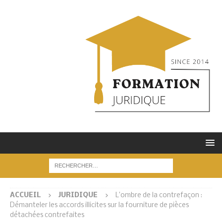
ACCUEIL
JURIDIQUE
L’ombre de la contrefaçon :
Démanteler les accords illicites sur la fourniture de pièces
détachées contrefaites