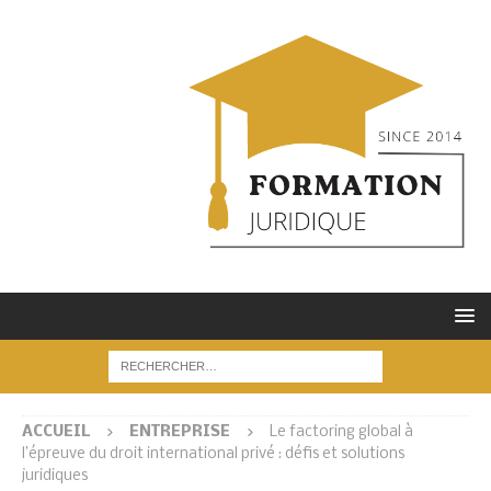
ACCUEIL
ENTREPRISE
Le factoring global à
l’épreuve du droit international privé : défis et solutions
juridiques