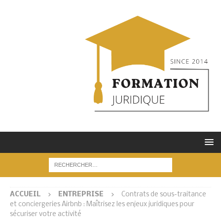
ACCUEIL
ENTREPRISE
Contrats de sous-traitance
et conciergeries Airbnb : Maîtrisez les enjeux juridiques pour
sécuriser votre activité