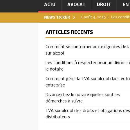
ACTU
AVOCAT
DROIT
EN
[ août 4, 2026 ]
Les condit
NEWS TICKER
[ juillet 31, 2026 ]
Comment g
ARTICLES RÉCENTS
[ juillet 27, 2026 ]
Divorce c
Comment se conformer aux exigences de l
DIVORCE
sur alcool
[ juillet 23, 2026 ]
TVA sur a
Les conditions à respecter pour un divorce 
ENTREPRISE
le notaire
[ août 8, 2026 ]
Comment se
Comment gérer la TVA sur alcool dans votr
entreprise
ENTREPRISE
Divorce chez le notaire quelles sont les
démarches à suivre
TVA sur alcool : les droits et obligations des
distributeurs