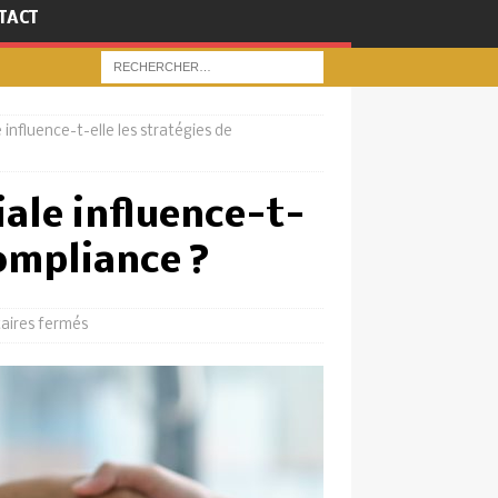
TACT
influence-t-elle les stratégies de
ale influence-t-
compliance ?
ires fermés