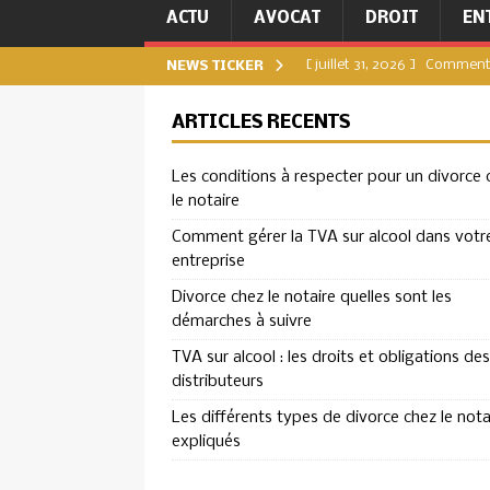
ACTU
AVOCAT
DROIT
EN
[ juillet 31, 2026 ]
Comment g
NEWS TICKER
[ juillet 27, 2026 ]
Divorce c
ARTICLES RÉCENTS
DIVORCE
Les conditions à respecter pour un divorce 
[ juillet 23, 2026 ]
TVA sur a
le notaire
ENTREPRISE
Comment gérer la TVA sur alcool dans votr
[ juillet 19, 2026 ]
Les diffé
entreprise
[ août 4, 2026 ]
Les condit
Divorce chez le notaire quelles sont les
démarches à suivre
TVA sur alcool : les droits et obligations des
distributeurs
Les différents types de divorce chez le nota
expliqués