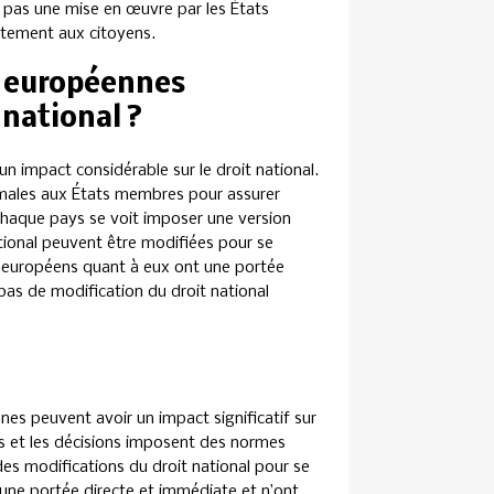
te pas une mise en œuvre par les États
ctement aux citoyens.
 européennes
 national ?
un impact considérable sur le droit national.
imales aux États membres pour assurer
e chaque pays se voit imposer une version
national peuvent être modifiées pour se
 européens quant à eux ont une portée
 pas de modification du droit national
nnes peuvent avoir un impact significatif sur
es et les décisions imposent des normes
s modifications du droit national pour se
une portée directe et immédiate et n’ont