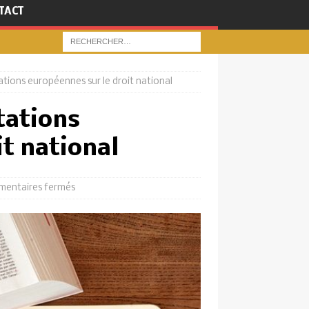
TACT
tions européennes sur le droit national
tations
it national
entaires fermés