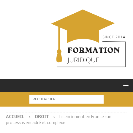
ACCUEIL
DROIT
Licenciement en France : un
processus encadré et complexe