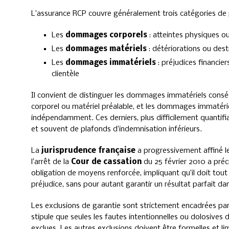
L’assurance RCP couvre généralement trois catégories de p
Les
dommages corporels
: atteintes physiques ou
Les
dommages matériels
: détériorations ou dest
Les
dommages immatériels
: préjudices financie
clientèle
Il convient de distinguer les dommages immatériels cons
corporel ou matériel préalable, et les dommages immatérie
indépendamment. Ces derniers, plus difficilement quantifia
et souvent de plafonds d’indemnisation inférieurs.
La
jurisprudence française
a progressivement affiné le
l’arrêt de la
Cour de cassation
du 25 février 2010 a préc
obligation de moyens renforcée, impliquant qu’il doit tou
préjudice, sans pour autant garantir un résultat parfait dan
Les exclusions de garantie sont strictement encadrées par
stipule que seules les fautes intentionnelles ou dolosive
exclues. Les autres exclusions doivent être formelles et l