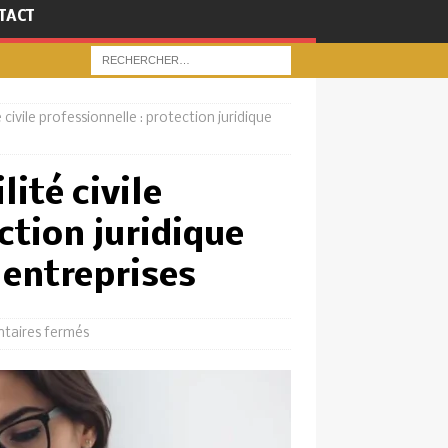
TACT
civile professionnelle : protection juridique
ité civile
ction juridique
 entreprises
aires fermés