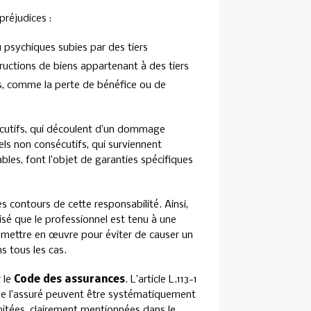
réjudices :
 psychiques subies par des tiers
ructions de biens appartenant à des tiers
rs, comme la perte de bénéfice ou de
écutifs, qui découlent d’un dommage
ls non consécutifs, qui surviennent
bles, font l’objet de garanties spécifiques
s contours de cette responsabilité. Ainsi,
isé que le professionnel est tenu à une
t mettre en œuvre pour éviter de causer un
s tous les cas.
 le
Code des assurances
. L’article L.113-1
s de l’assuré peuvent être systématiquement
imitées, clairement mentionnées dans le