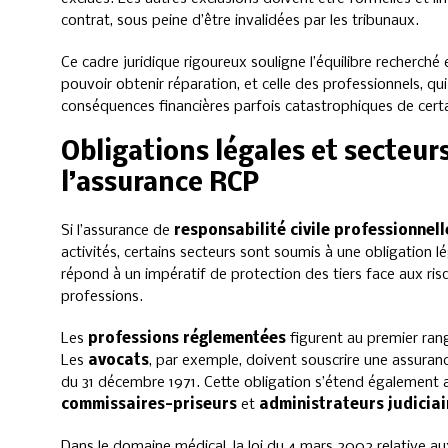
contrat, sous peine d’être invalidées par les tribunaux.
Ce cadre juridique rigoureux souligne l’équilibre recherché 
pouvoir obtenir réparation, et celle des professionnels, q
conséquences financières parfois catastrophiques de certai
Obligations légales et secteur
l’assurance RCP
Si l’assurance de
responsabilité civile professionnell
activités, certains secteurs sont soumis à une obligation l
répond à un impératif de protection des tiers face aux ris
professions.
Les
professions réglementées
figurent au premier rang
Les
avocats
, par exemple, doivent souscrire une assuranc
du 31 décembre 1971. Cette obligation s’étend également
commissaires-priseurs
et
administrateurs judiciai
Dans le domaine médical, la loi du 4 mars 2002 relative 