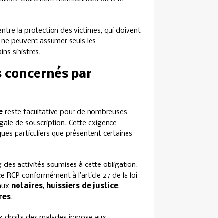
entre la protection des victimes, qui doivent
ui ne peuvent assumer seuls les
ns sinistres.
s concernés par
e
reste facultative pour de nombreuses
égale de souscription. Cette exigence
ques particuliers que présentent certaines
 des activités soumises à cette obligation.
e RCP conformément à l’article 27 de la loi
 aux
notaires
,
huissiers de justice
,
res
.
aux droits des malades impose aux