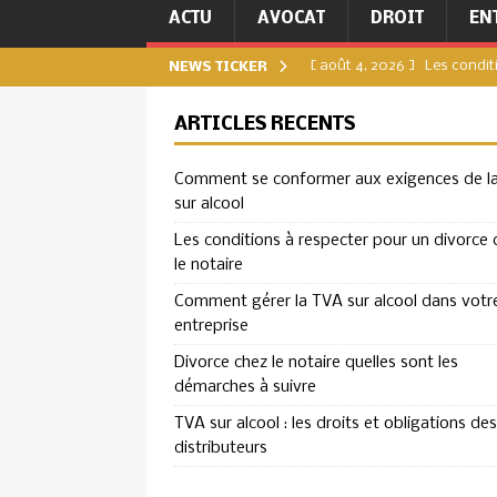
ACTU
AVOCAT
DROIT
EN
[ août 4, 2026 ]
Les condit
NEWS TICKER
[ juillet 31, 2026 ]
Comment g
ARTICLES RÉCENTS
[ juillet 27, 2026 ]
Divorce c
Comment se conformer aux exigences de l
DIVORCE
sur alcool
[ juillet 23, 2026 ]
TVA sur a
Les conditions à respecter pour un divorce 
ENTREPRISE
le notaire
[ août 8, 2026 ]
Comment se
Comment gérer la TVA sur alcool dans votr
entreprise
ENTREPRISE
Divorce chez le notaire quelles sont les
démarches à suivre
TVA sur alcool : les droits et obligations des
distributeurs