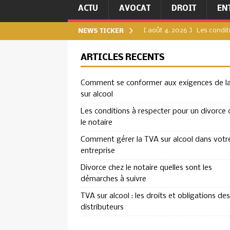
ACTU
AVOCAT
DROIT
EN
[ août 4, 2026 ]
Les condit
NEWS TICKER
[ juillet 31, 2026 ]
Comment g
ARTICLES RÉCENTS
[ juillet 27, 2026 ]
Divorce c
Comment se conformer aux exigences de l
DIVORCE
sur alcool
[ juillet 23, 2026 ]
TVA sur a
Les conditions à respecter pour un divorce 
ENTREPRISE
le notaire
[ août 8, 2026 ]
Comment se
Comment gérer la TVA sur alcool dans votr
entreprise
ENTREPRISE
Divorce chez le notaire quelles sont les
démarches à suivre
TVA sur alcool : les droits et obligations des
distributeurs