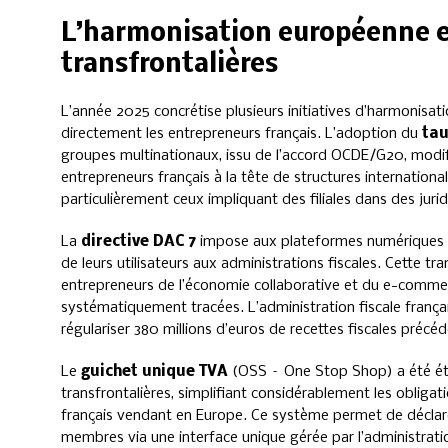
L’harmonisation européenne et
transfrontalières
L’année 2025 concrétise plusieurs initiatives d’harmonisa
directement les entrepreneurs français. L’adoption du
tau
groupes multinationaux, issu de l’accord OCDE/G20, modifie
entrepreneurs français à la tête de structures internationa
particulièrement ceux impliquant des filiales dans des jurid
La
directive DAC 7
impose aux plateformes numériques 
de leurs utilisateurs aux administrations fiscales. Cette t
entrepreneurs de l’économie collaborative et du e-commerc
systématiquement tracées. L’administration fiscale franç
régulariser 380 millions d’euros de recettes fiscales pré
Le
guichet unique TVA
(OSS – One Stop Shop) a été ét
transfrontalières, simplifiant considérablement les obligat
français vendant en Europe. Ce système permet de déclare
membres via une interface unique gérée par l’administration