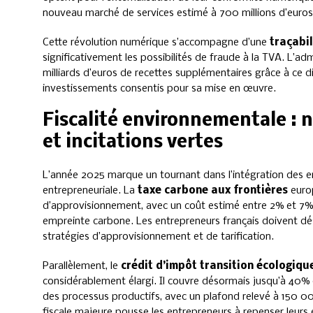
nouveau marché de services estimé à 700 millions d’euros
Cette révolution numérique s’accompagne d’une
traçabil
significativement les possibilités de fraude à la TVA. L’adm
milliards d’euros de recettes supplémentaires grâce à ce 
investissements consentis pour sa mise en œuvre.
Fiscalité environnementale :
et incitations vertes
L’année 2025 marque un tournant dans l’intégration des enj
entrepreneuriale. La
taxe carbone aux frontières
europ
d’approvisionnement, avec un coût estimé entre 2% et 7% s
empreinte carbone. Les entrepreneurs français doivent dé
stratégies d’approvisionnement et de tarification.
Parallèlement, le
crédit d’impôt transition écologiqu
considérablement élargi. Il couvre désormais jusqu’à 40% 
des processus productifs, avec un plafond relevé à 150 00
fiscale majeure pousse les entrepreneurs à repenser leur