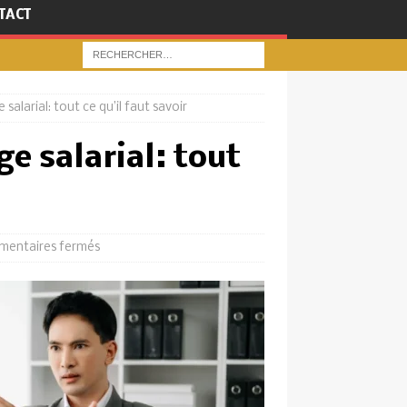
TACT
 salarial: tout ce qu’il faut savoir
ge salarial: tout
entaires fermés