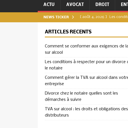
ACTU
AVOCAT
DROIT
EN
[ août 4, 2026 ]
Les condit
NEWS TICKER
[ juillet 31, 2026 ]
Comment g
ARTICLES RÉCENTS
[ juillet 27, 2026 ]
Divorce c
Comment se conformer aux exigences de l
DIVORCE
sur alcool
[ juillet 23, 2026 ]
TVA sur a
Les conditions à respecter pour un divorce 
ENTREPRISE
le notaire
[ août 8, 2026 ]
Comment se
Comment gérer la TVA sur alcool dans votr
entreprise
ENTREPRISE
Divorce chez le notaire quelles sont les
démarches à suivre
TVA sur alcool : les droits et obligations des
distributeurs