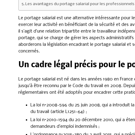
Les avantages du portage salarial pour les professionnel
Le portage salarial est une alternative intéressante pour 
exercer leur activité en bénéficiant de la sécurité et des 
il s’agit d’une relation tripartite entre le travailleur indépen
portage, qui se charge de gérer les aspects administratifs 
aborderons la législation encadrant le portage salarial et s
concernés.
Un cadre légal précis pour le p
Le portage salarial est né dans les années 1980 en France
jusqu’à être reconnu par le Code du travail en 2008. Depuis 
réglementaires ont été adoptés pour encadrer cette pratiqu
La loi n°2008-596 du 25 juin 2008, qui a introduit la
du travail (article L1251-64) ;
La loi n°2010-1594 du 20 décembre 2010, qui a étend
demandeurs d’emploi indemnisés ;
L’ordonnance n°2015-380 du 2 avril 2015, qui a préci