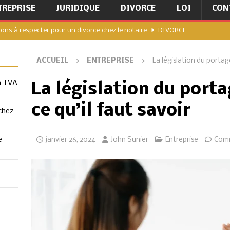
TREPRISE
JURIDIQUE
DIVORCE
LOI
CON
ions à respecter pour un divorce chez le notaire
DIVORCE
érer la TVA sur alcool dans votre entreprise
ENTREPRISE
ACCUEIL
ENTREPRISE
La législation du portage
hez le notaire quelles sont les démarches à suivre
a TVA
La législation du porta
lcool : les droits et obligations des distributeurs
ce qu’il faut savoir
chez
 conformer aux exigences de la TVA sur alcool
e
janvier 26, 2024
John Sunier
Entreprise
Comm