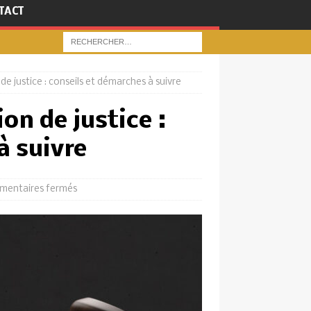
TACT
de justice : conseils et démarches à suivre
on de justice :
à suivre
entaires fermés