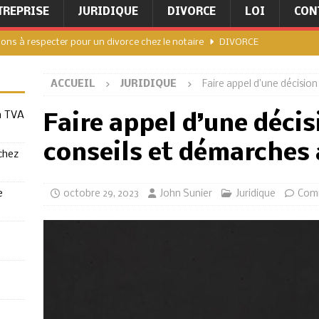
TREPRISE
JURIDIQUE
DIVORCE
LOI
CON
ions à respecter pour un divorce chez le notaire
DIVORCE
érer la TVA sur alcool dans votre entreprise
ENTREPRISE
ACCUEIL
JURIDIQUE
Faire appel d’une décision 
hez le notaire quelles sont les démarches à suivre
a TVA
Faire appel d’une décisi
lcool : les droits et obligations des distributeurs
conseils et démarches 
chez
 conformer aux exigences de la TVA sur alcool
e
octobre 29, 2023
John Sunier
Juridique
Comm