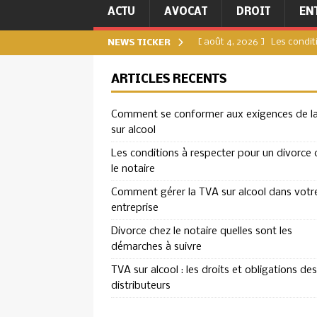
ACTU
AVOCAT
DROIT
EN
[ août 4, 2026 ]
Les condit
NEWS TICKER
[ juillet 31, 2026 ]
Comment g
ARTICLES RÉCENTS
[ juillet 27, 2026 ]
Divorce c
Comment se conformer aux exigences de l
DIVORCE
sur alcool
[ juillet 23, 2026 ]
TVA sur a
Les conditions à respecter pour un divorce 
ENTREPRISE
le notaire
[ août 8, 2026 ]
Comment se
Comment gérer la TVA sur alcool dans votr
entreprise
ENTREPRISE
Divorce chez le notaire quelles sont les
démarches à suivre
TVA sur alcool : les droits et obligations des
distributeurs